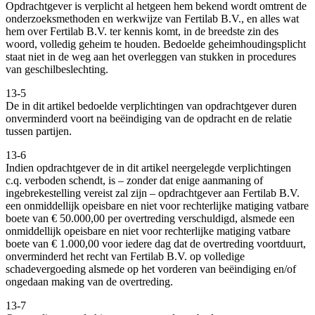
Opdrachtgever is verplicht al hetgeen hem bekend wordt omtrent de
onderzoeksmethoden en werkwijze van Fertilab B.V., en alles wat
hem over Fertilab B.V. ter kennis komt, in de breedste zin des
woord, volledig geheim te houden. Bedoelde geheimhoudingsplicht
staat niet in de weg aan het overleggen van stukken in procedures
van geschilbeslechting.
13-5
De in dit artikel bedoelde verplichtingen van opdrachtgever duren
onverminderd voort na beëindiging van de opdracht en de relatie
tussen partijen.
13-6
Indien opdrachtgever de in dit artikel neergelegde verplichtingen
c.q. verboden schendt, is – zonder dat enige aanmaning of
ingebrekestelling vereist zal zijn – opdrachtgever aan Fertilab B.V.
een onmiddellijk opeisbare en niet voor rechterlijke matiging vatbare
boete van € 50.000,00 per overtreding verschuldigd, alsmede een
onmiddellijk opeisbare en niet voor rechterlijke matiging vatbare
boete van € 1.000,00 voor iedere dag dat de overtreding voortduurt,
onverminderd het recht van Fertilab B.V. op volledige
schadevergoeding alsmede op het vorderen van beëindiging en/of
ongedaan making van de overtreding.
13-7