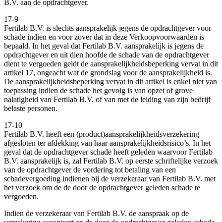
B.V. aan de opdrachtgever.
17-9
Fertilab B.V. is slechts aansprakelijk jegens de opdrachtgever voor
schade indien en voor zover dat in deze Verkoopvoorwaarden is
bepaald. In het geval dat Fertilab B.V. aansprakelijk is jegens de
opdrachtgever en uit dien hoofde de schade van de opdrachtgever
dient te vergoeden geldt de aansprakelijkheidsbeperking vervat in dit
artikel 17, ongeacht wat de grondslag voor de aansprakelijkheid is.
De aansprakelijkheidsbeperking vervat in dit artikel is enkel niet van
toepassing indien de schade het gevolg is van opzet of grove
nalatigheid van Fertilab B.V. of van met de leiding van zijn bedrijf
belaste personen.
17-10
Fertilab B.V. heeft een (product)aansprakelijkheidsverzekering
afgesloten ter afdekking van haar aansprakelijkheidsrisico’s. In het
geval dat de opdrachtgever schade heeft geleden waarvoor Fertilab
B.V. aansprakelijk is, zal Fertilab B.V. op eerste schriftelijke verzoek
van de opdrachtgever de vordering tot betaling van een
schadevergoeding indienen bij de verzekeraar van Fertilab B.V. met
het verzoek om de de door de opdrachtgever geleden schade te
vergoeden.
Indien de verzekeraar van Fertilab B.V. de aanspraak op de