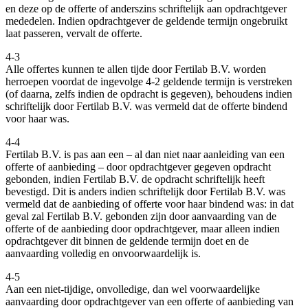
en deze op de offerte of anderszins schriftelijk aan opdrachtgever
mededelen. Indien opdrachtgever de geldende termijn ongebruikt
laat passeren, vervalt de offerte.
4-3
Alle offertes kunnen te allen tijde door Fertilab B.V. worden
herroepen voordat de ingevolge 4-2 geldende termijn is verstreken
(of daarna, zelfs indien de opdracht is gegeven), behoudens indien
schriftelijk door Fertilab B.V. was vermeld dat de offerte bindend
voor haar was.
4-4
Fertilab B.V. is pas aan een – al dan niet naar aanleiding van een
offerte of aanbieding – door opdrachtgever gegeven opdracht
gebonden, indien Fertilab B.V. de opdracht schriftelijk heeft
bevestigd. Dit is anders indien schriftelijk door Fertilab B.V. was
vermeld dat de aanbieding of offerte voor haar bindend was: in dat
geval zal Fertilab B.V. gebonden zijn door aanvaarding van de
offerte of de aanbieding door opdrachtgever, maar alleen indien
opdrachtgever dit binnen de geldende termijn doet en de
aanvaarding volledig en onvoorwaardelijk is.
4-5
Aan een niet-tijdige, onvolledige, dan wel voorwaardelijke
aanvaarding door opdrachtgever van een offerte of aanbieding van