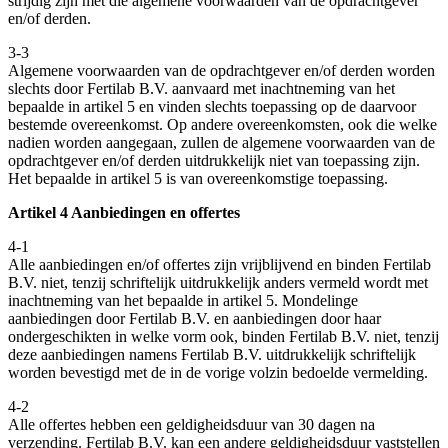
strijdig zijn met die algemene voorwaarden van de opdrachtgever
en/of derden.
3-3
Algemene voorwaarden van de opdrachtgever en/of derden worden
slechts door Fertilab B.V. aanvaard met inachtneming van het
bepaalde in artikel 5 en vinden slechts toepassing op de daarvoor
bestemde overeenkomst. Op andere overeenkomsten, ook die welke
nadien worden aangegaan, zullen de algemene voorwaarden van de
opdrachtgever en/of derden uitdrukkelijk niet van toepassing zijn.
Het bepaalde in artikel 5 is van overeenkomstige toepassing.
Artikel 4 Aanbiedingen en offertes
4-1
Alle aanbiedingen en/of offertes zijn vrijblijvend en binden Fertilab
B.V. niet, tenzij schriftelijk uitdrukkelijk anders vermeld wordt met
inachtneming van het bepaalde in artikel 5. Mondelinge
aanbiedingen door Fertilab B.V. en aanbiedingen door haar
ondergeschikten in welke vorm ook, binden Fertilab B.V. niet, tenzij
deze aanbiedingen namens Fertilab B.V. uitdrukkelijk schriftelijk
worden bevestigd met de in de vorige volzin bedoelde vermelding.
4-2
Alle offertes hebben een geldigheidsduur van 30 dagen na
verzending. Fertilab B.V. kan een andere geldigheidsduur vaststellen