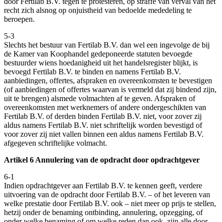
door Fertilab B.V. tegen te protesteren, op straffe van verval van het
recht zich alsnog op onjuistheid van bedoelde mededeling te
beroepen.
5-3
Slechts het bestuur van Fertilab B.V. dan wel een ingevolge de bij
de Kamer van Koophandel gedeponeerde statuten bevoegde
bestuurder wiens hoedanigheid uit het handelsregister blijkt, is
bevoegd Fertilab B.V. te binden en namens Fertilab B.V.
aanbiedingen, offertes, afspraken en overeenkomsten te bevestigen
(of aanbiedingen of offertes waarvan is vermeld dat zij bindend zijn,
uit te brengen) alsmede volmachten af te geven. Afspraken of
overeenkomsten met werknemers of andere ondergeschikten van
Fertilab B.V. of derden binden Fertilab B.V. niet, voor zover zij
aldus namens Fertilab B.V. niet schriftelijk worden bevestigd of
voor zover zij niet vallen binnen een aldus namens Fertilab B.V.
afgegeven schriftelijke volmacht.
Artikel 6 Annulering van de opdracht door opdrachtgever
6-1
Indien opdrachtgever aan Fertilab B.V. te kennen geeft, verdere
uitvoering van de opdracht door Fertilab B.V. – of het leveren van
welke prestatie door Fertilab B.V. ook – niet meer op prijs te stellen,
hetzij onder de benaming ontbinding, annulering, opzegging, of
onder welke benaming of om welke reden dan ook, zijn alle door