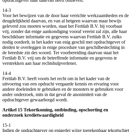
opdrachtgever haar daarvan heeft ontheven.
14-3
Voor het bewijzen van de door haar verrichte werkzaamheden en de
deugdelijkheid daarvan, en van al hetgeen waarvan maar bewijs
geleverd zou moeten worden, staat het Fertilab B.V. bij voorbaat
vrij, zonder dat enige aankondiging vooraf vereist zal zijn, alle haar
beschikbare informatie en gegevens waarvan Fertilab B.V. zulks
nodig oordeelt, in het kader van enig geschil met opdrachtgever of
derden te overleggen in enige procedure van geschilbeslechting in
de breedste zin des woord. Ter voorbereiding daarvan staat het
Fertilab B.V. vrij om de betreffende informatie en gegevens te
verstrekken aan haar rechtshulpverlener.
14-4
Fertilab B.V. heeft voorts het recht om in het kader van de
uitvoering van een opdracht vergaarde kennis en ervaring voor
andere doeleinden te gebruiken en de monsters te gebruiken voor
ander onderzoek, mits in dat geval de anonimiteit van de
opdrachtgever gewaarborgd wordt.
Artikel 15 Tekortkoming, ontbinding, opschorting en
onderzoek kredietwaardigheid
15-1
Indien de opdrachtgever op enigerlei wijze toerekenbaar tekortschiet