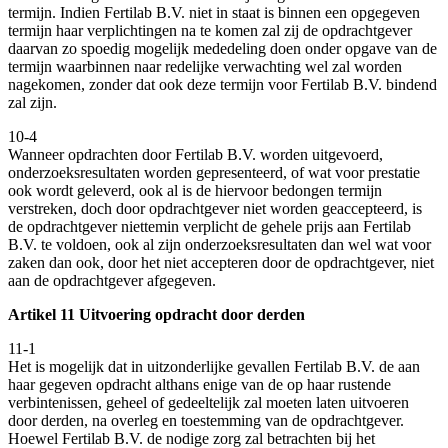
termijn. Indien Fertilab B.V. niet in staat is binnen een opgegeven
termijn haar verplichtingen na te komen zal zij de opdrachtgever
daarvan zo spoedig mogelijk mededeling doen onder opgave van de
termijn waarbinnen naar redelijke verwachting wel zal worden
nagekomen, zonder dat ook deze termijn voor Fertilab B.V. bindend
zal zijn.
10-4
Wanneer opdrachten door Fertilab B.V. worden uitgevoerd,
onderzoeksresultaten worden gepresenteerd, of wat voor prestatie
ook wordt geleverd, ook al is de hiervoor bedongen termijn
verstreken, doch door opdrachtgever niet worden geaccepteerd, is
de opdrachtgever niettemin verplicht de gehele prijs aan Fertilab
B.V. te voldoen, ook al zijn onderzoeksresultaten dan wel wat voor
zaken dan ook, door het niet accepteren door de opdrachtgever, niet
aan de opdrachtgever afgegeven.
Artikel 11 Uitvoering opdracht door derden
11-1
Het is mogelijk dat in uitzonderlijke gevallen Fertilab B.V. de aan
haar gegeven opdracht althans enige van de op haar rustende
verbintenissen, geheel of gedeeltelijk zal moeten laten uitvoeren
door derden, na overleg en toestemming van de opdrachtgever.
Hoewel Fertilab B.V. de nodige zorg zal betrachten bij het