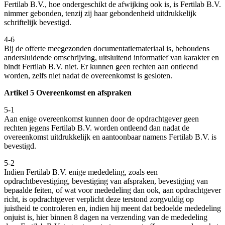
Fertilab B.V., hoe ondergeschikt de afwijking ook is, is Fertilab B.V.
nimmer gebonden, tenzij zij haar gebondenheid uitdrukkelijk
schriftelijk bevestigd.
4-6
Bij de offerte meegezonden documentatiemateriaal is, behoudens
andersluidende omschrijving, uitsluitend informatief van karakter en
bindt Fertilab B.V. niet. Er kunnen geen rechten aan ontleend
worden, zelfs niet nadat de overeenkomst is gesloten.
Artikel 5 Overeenkomst en afspraken
5-1
Aan enige overeenkomst kunnen door de opdrachtgever geen
rechten jegens Fertilab B.V. worden ontleend dan nadat de
overeenkomst uitdrukkelijk en aantoonbaar namens Fertilab B.V. is
bevestigd.
5-2
Indien Fertilab B.V. enige mededeling, zoals een
opdrachtbevestiging, bevestiging van afspraken, bevestiging van
bepaalde feiten, of wat voor mededeling dan ook, aan opdrachtgever
richt, is opdrachtgever verplicht deze terstond zorgvuldig op
juistheid te controleren en, indien hij meent dat bedoelde mededeling
onjuist is, hier binnen 8 dagen na verzending van de mededeling