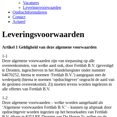
Vacatures
Leveringsvoorwaarden
Opdrachtformulieren
Contact
Actueel
Leveringsvoorwaarden
Artikel 1 Geldigheid van deze algemene voorwaarden
1-1
Deze algemene voorwaarden zijn van toepassing op alle
overeenkomsten, van welke aard ook, door Fertilab B.V. (gevestigd
te Dronten, ingeschreven in het Handelsregister onder nummer
64670252, hierna te noemen ‘Fertilab B.V.’) aangegaan met de
wederpartij (hierna te noemen ‘opdrachtgever’ ongeacht de aard van
de gesloten overeenkomst). Zij moeten tevens worden ingelezen in
alle offertes van Fertilab B.V.
1-2
Deze algemene voorwaarden – welke worden aangehaald als
‘Algemene voorwaarden Fertilab B.V.’ – kunnen op afspraak door
opdrachtgever worden ingezien op het bezoekadres van Fertilab
B.V. (thans te 8253 PX Dronten aan De Hunze 5), zullen op de