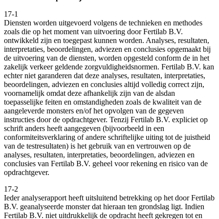
17-1
Diensten worden uitgevoerd volgens de technieken en methodes
zoals die op het moment van uitvoering door Fertilab B.V.
ontwikkeld zijn en toegepast kunnen worden. Analyses, resultaten,
interpretaties, beoordelingen, adviezen en conclusies opgemaakt bij
de uitvoering van de diensten, worden opgesteld conform de in het
zakelijk verkeer geldende zorgvuldigheidsnormen. Fertilab B.V. kan
echter niet garanderen dat deze analyses, resultaten, interpretaties,
beoordelingen, adviezen en conclusies altijd volledig correct zijn,
voornamelijk omdat deze afhankelijk zijn van de alsdan
toepasselijke feiten en omstandigheden zoals de kwaliteit van de
aangeleverde monsters en/of het opvolgen van de gegeven
instructies door de opdrachtgever. Tenzij Fertilab B.V. expliciet op
schrift anders heeft aangegeven (bijvoorbeeld in een
conformiteitsverklaring of andere schriftelijke uiting tot de juistheid
van de testresultaten) is het gebruik van en vertrouwen op de
analyses, resultaten, interpretaties, beoordelingen, adviezen en
conclusies van Fertilab B.V. geheel voor rekening en risico van de
opdrachtgever.
17-2
Ieder analyserapport heeft uitsluitend betrekking op het door Fertilab
B.V. geanalyseerde monster dat hieraan ten grondslag ligt. Indien
Fertilab B.V. niet uitdrukkelijk de opdracht heeft gekregen tot en