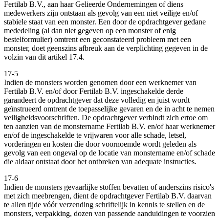
Fertilab B.V., aan haar Gelieerde Ondernemingen of diens
medewerkers zijn ontstaan als gevolg van een niet veilige en/of
stabiele staat van een monster. Een door de opdrachtgever gedane
mededeling (al dan niet gegeven op een monster of enig
bestelformulier) omtrent een geconstateerd probleem met een
monster, doet geenszins afbreuk aan de verplichting gegeven in de
volzin van dit artikel 17.4.
17-5
Indien de monsters worden genomen door een werknemer van
Fertilab B.V. en/of door Fertilab B.V. ingeschakelde derde
garandeert de opdrachtgever dat deze volledig en juist wordt
geïnstrueerd omtrent de toepasselijke gevaren en de in acht te nemen
veiligheidsvoorschriften. De opdrachtgever verbindt zich ertoe om
ten aanzien van de monstername Fertilab B.V. en/of haar werknemer
en/of de ingeschakelde te vrijwaren voor alle schade, letsel,
vorderingen en kosten die door voornoemde wordt geleden als
gevolg van een ongeval op de locatie van monstername en/of schade
die aldaar ontstaat door het ontbreken van adequate instructies.
17-6
Indien de monsters gevaarlijke stoffen bevatten of anderszins risico's
met zich meebrengen, dient de opdrachtgever Fertilab B.V. daarvan
te allen tijde vóór verzending schriftelijk in kennis te stellen en de
monsters, verpakking, dozen van passende aanduidingen te voorzien