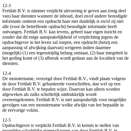
12-3
Fertilab B.V. is nimmer verplicht uitvoering te geven aan (enig deel
van) haar diensten wanneer de inhoud, doel en/of andere benodigde
informatie omtrent een opdracht haar niet duidelijk is en/of zij niet
alle (voor de betreffende opdracht) benodigde informatie heeft
ontvangen. Fertilab B.V. kan tevens, geheel naar eigen inzicht en
zonder dat dit enige aansprakelijkheid of verplichting jegens de
opdrachtgever in het leven zal roepen, een opdracht (hetzij een
aanpassing of afwijking daarvan) weigeren indien daarmee
(mogelijk) (1) een tegenstrijdig belang ontstaat, (2) haar integriteit in
het geding komt of (3) afbreuk wordt gedaan aan de kwaliteit van de
diensten.
12-4
De monstername, verzorgd door Fertilab B.V., vindt plaats volgens
de door Fertilab B.V. gehanteerde voorschriften, dan wel op een
door Fertilab B.V. te bepalen wijze. Daarvan kan alleen worden
afgeweken als zulks schriftelijk uitdrukkelijk wordt
overeengekomen. Fertilab B.V. is niet aansprakelijk voor mogelijke
gevolgen van een monstername welke afwijkt van het bepaalde in
de eervorige volzin.
12-5
Opdrachtgever is verplicht Fertilab B.V. in kennis te stellen van
mogelijke schadelijke eigenschappen van door Fertilab B.V. te