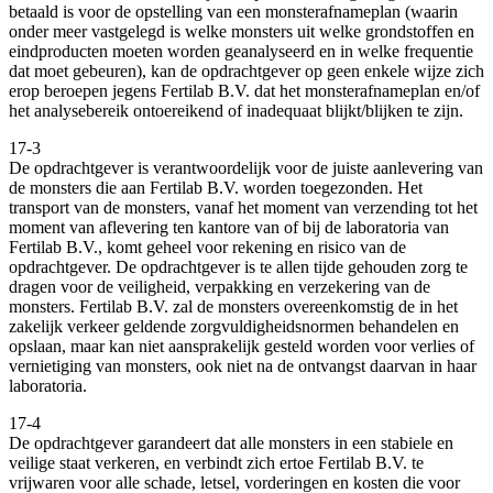
betaald is voor de opstelling van een monsterafnameplan (waarin
onder meer vastgelegd is welke monsters uit welke grondstoffen en
eindproducten moeten worden geanalyseerd en in welke frequentie
dat moet gebeuren), kan de opdrachtgever op geen enkele wijze zich
erop beroepen jegens Fertilab B.V. dat het monsterafnameplan en/of
het analysebereik ontoereikend of inadequaat blijkt/blijken te zijn.
17-3
De opdrachtgever is verantwoordelijk voor de juiste aanlevering van
de monsters die aan Fertilab B.V. worden toegezonden. Het
transport van de monsters, vanaf het moment van verzending tot het
moment van aflevering ten kantore van of bij de laboratoria van
Fertilab B.V., komt geheel voor rekening en risico van de
opdrachtgever. De opdrachtgever is te allen tijde gehouden zorg te
dragen voor de veiligheid, verpakking en verzekering van de
monsters. Fertilab B.V. zal de monsters overeenkomstig de in het
zakelijk verkeer geldende zorgvuldigheidsnormen behandelen en
opslaan, maar kan niet aansprakelijk gesteld worden voor verlies of
vernietiging van monsters, ook niet na de ontvangst daarvan in haar
laboratoria.
17-4
De opdrachtgever garandeert dat alle monsters in een stabiele en
veilige staat verkeren, en verbindt zich ertoe Fertilab B.V. te
vrijwaren voor alle schade, letsel, vorderingen en kosten die voor