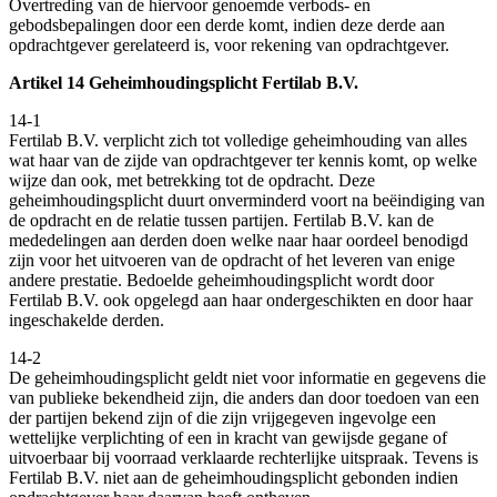
Overtreding van de hiervoor genoemde verbods- en
gebodsbepalingen door een derde komt, indien deze derde aan
opdrachtgever gerelateerd is, voor rekening van opdrachtgever.
Artikel 14 Geheimhoudingsplicht Fertilab B.V.
14-1
Fertilab B.V. verplicht zich tot volledige geheimhouding van alles
wat haar van de zijde van opdrachtgever ter kennis komt, op welke
wijze dan ook, met betrekking tot de opdracht. Deze
geheimhoudingsplicht duurt onverminderd voort na beëindiging van
de opdracht en de relatie tussen partijen. Fertilab B.V. kan de
mededelingen aan derden doen welke naar haar oordeel benodigd
zijn voor het uitvoeren van de opdracht of het leveren van enige
andere prestatie. Bedoelde geheimhoudingsplicht wordt door
Fertilab B.V. ook opgelegd aan haar ondergeschikten en door haar
ingeschakelde derden.
14-2
De geheimhoudingsplicht geldt niet voor informatie en gegevens die
van publieke bekendheid zijn, die anders dan door toedoen van een
der partijen bekend zijn of die zijn vrijgegeven ingevolge een
wettelijke verplichting of een in kracht van gewijsde gegane of
uitvoerbaar bij voorraad verklaarde rechterlijke uitspraak. Tevens is
Fertilab B.V. niet aan de geheimhoudingsplicht gebonden indien