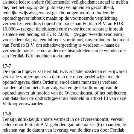
alsmede iedere andere (bijkomende) veiligheidsmaatregel te treffen
die, met het oog op de (publieke) veiligheid en gezondheid,
redelijkerwijs als gewenst geacht mogen worden. Indien de
opdrachtgever inbreuk maakt op de voornoemde verplichting
verbeurt zij een direct opeisbare boete aan Fertilab B.V. ad EUR
10.000,-- (zegge: tienduizend euro) voor iedere separate inbreuk
alsmede een bedrag ad EUR 2.000,-- (zegge: tweeduizend euro)
voor iedere dag dat een inbreuk voortduurt, onverminderd het recht
van Fertilab B.V. om schadevergoeding te vorderen – naast de
verbeurde boete – en/of andere rechtsmiddelen aan te wenden die
aan Fertilab B.V. mochten toekomen.
17-7
De opdrachtgever zal Fertilab B.V. schadeloosstellen en vrijwaren
voor alle vorderingen van derden die op enigerlei wijze met de
opdrachtgever, diens Order(s) en/of diens monster(s) verband
houden, al dan niet als gevolg van enige tekortkoming van de
opdrachtgever uit hoofde van de Overeenkomst, of het publiceren
van data door de opdrachtgever als bedoeld in artikel 13 van deze
Verkoopvoorwaarden.
17-8
Tenzij uitdrukkelijk anders vermeld in de Overeenkomst, vervalt
iedere door Fertilab B.V. geboden garantie na zes (6) maanden, te
rekenen van de datum van levering van de diensten door Fertilab