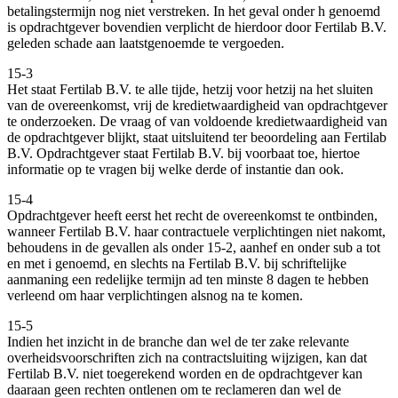
betalingstermijn nog niet verstreken. In het geval onder h genoemd
is opdrachtgever bovendien verplicht de hierdoor door Fertilab B.V.
geleden schade aan laatstgenoemde te vergoeden.
15-3
Het staat Fertilab B.V. te alle tijde, hetzij voor hetzij na het sluiten
van de overeenkomst, vrij de kredietwaardigheid van opdrachtgever
te onderzoeken. De vraag of van voldoende kredietwaardigheid van
de opdrachtgever blijkt, staat uitsluitend ter beoordeling aan Fertilab
B.V. Opdrachtgever staat Fertilab B.V. bij voorbaat toe, hiertoe
informatie op te vragen bij welke derde of instantie dan ook.
15-4
Opdrachtgever heeft eerst het recht de overeenkomst te ontbinden,
wanneer Fertilab B.V. haar contractuele verplichtingen niet nakomt,
behoudens in de gevallen als onder 15-2, aanhef en onder sub a tot
en met i genoemd, en slechts na Fertilab B.V. bij schriftelijke
aanmaning een redelijke termijn ad ten minste 8 dagen te hebben
verleend om haar verplichtingen alsnog na te komen.
15-5
Indien het inzicht in de branche dan wel de ter zake relevante
overheidsvoorschriften zich na contractsluiting wijzigen, kan dat
Fertilab B.V. niet toegerekend worden en de opdrachtgever kan
daaraan geen rechten ontlenen om te reclameren dan wel de