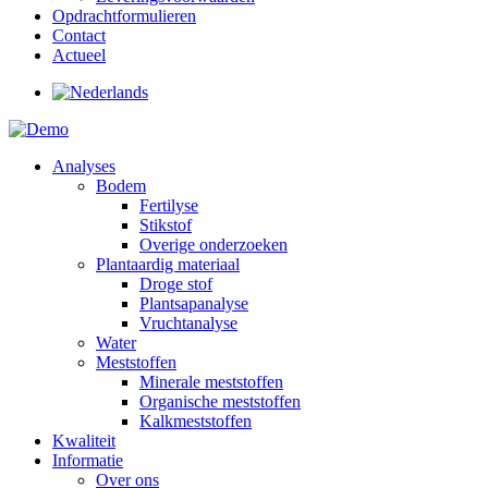
Opdrachtformulieren
Contact
Actueel
Analyses
Bodem
Fertilyse
Stikstof
Overige onderzoeken
Plantaardig materiaal
Droge stof
Plantsapanalyse
Vruchtanalyse
Water
Meststoffen
Minerale meststoffen
Organische meststoffen
Kalkmeststoffen
Kwaliteit
Informatie
Over ons