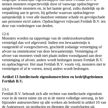
nemen monsters respectievelijk door of vanwege opdrachtgever
aangeleverde monsters en, in het laatste geval, zulks duidelijk op de
verpakking aan te geven, bij gebreke waarvan opdrachtgever
aansprakelijk is voor alle daardoor ontstane schade en gevolgschade
aan personen en/of zaken. Opdrachtgever vrijwaart Fertilab B.V. ten
deze van vorderingen van derden.
12-6
Monsters worden na rapportage van de onderzoeksresultaten
vernietigd dan wel afgevoerd. Indien een bewaartermijn is
vastgesteld of voorgeschreven, geschiedt zodanige vernietiging of
afvoer na ommekomst van deze bewaartermijn. Vernietiging of
afvoer van monsters vindt niet plaats indien voorafgaand aan deze
vernietiging of afvoer, anders wordt bedongen tussen Fertilab B.V.
en opdrachtgever. Het staat Fertilab B.V. voorts vrij, monsters niet te
vernietigen of af te voeren, tenzij anders wordt bedongen.
Artikel 13 Intellectuele eigendomsrechten en bedrijfsgeheimen
Fertilab B.V.
13-1
Fertilab B.V. behoudt zich alle rechten van intellectuele eigendom
voor in de meest ruime zin en in de meest volledige omvang, in het
bijzonder auteursrechten op alle werken als bedoeld in artikel 10 van
de Auteurswet, op producten en diensten die voortvloeien uit,