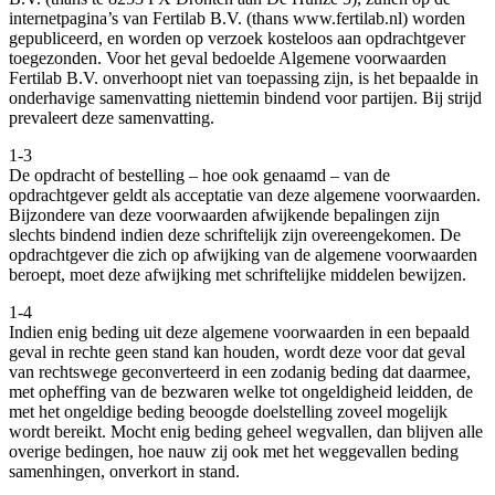
internetpagina’s van Fertilab B.V. (thans www.fertilab.nl) worden
gepubliceerd, en worden op verzoek kosteloos aan opdrachtgever
toegezonden. Voor het geval bedoelde Algemene voorwaarden
Fertilab B.V. onverhoopt niet van toepassing zijn, is het bepaalde in
onderhavige samenvatting niettemin bindend voor partijen. Bij strijd
prevaleert deze samenvatting.
1-3
De opdracht of bestelling – hoe ook genaamd – van de
opdrachtgever geldt als acceptatie van deze algemene voorwaarden.
Bijzondere van deze voorwaarden afwijkende bepalingen zijn
slechts bindend indien deze schriftelijk zijn overeengekomen. De
opdrachtgever die zich op afwijking van de algemene voorwaarden
beroept, moet deze afwijking met schriftelijke middelen bewijzen.
1-4
Indien enig beding uit deze algemene voorwaarden in een bepaald
geval in rechte geen stand kan houden, wordt deze voor dat geval
van rechtswege geconverteerd in een zodanig beding dat daarmee,
met opheffing van de bezwaren welke tot ongeldigheid leidden, de
met het ongeldige beding beoogde doelstelling zoveel mogelijk
wordt bereikt. Mocht enig beding geheel wegvallen, dan blijven alle
overige bedingen, hoe nauw zij ook met het weggevallen beding
samenhingen, onverkort in stand.