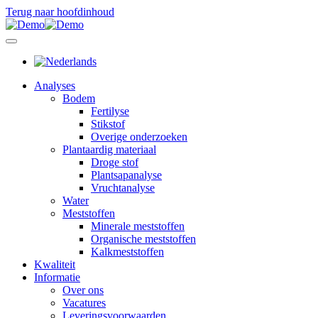
Terug naar hoofdinhoud
Analyses
Bodem
Fertilyse
Stikstof
Overige onderzoeken
Plantaardig materiaal
Droge stof
Plantsapanalyse
Vruchtanalyse
Water
Meststoffen
Minerale meststoffen
Organische meststoffen
Kalkmeststoffen
Kwaliteit
Informatie
Over ons
Vacatures
Leveringsvoorwaarden