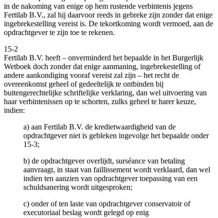
in de nakoming van enige op hem rustende verbintenis jegens
Fertilab B.V., zal hij daarvoor reeds in gebreke zijn zonder dat enige
ingebrekestelling vereist is. De tekortkoming wordt vermoed, aan de
opdrachtgever te zijn toe te rekenen.
15-2
Fertilab B.V. heeft – onverminderd het bepaalde in het Burgerlijk
Wetboek doch zonder dat enige aanmaning, ingebrekestelling of
andere aankondiging vooraf vereist zal zijn – het recht de
overeenkomst geheel of gedeeltelijk te ontbinden bij
buitengerechtelijke schriftelijke verklaring, dan wel uitvoering van
haar verbintenissen op te schorten, zulks geheel te harer keuze,
indien:
a) aan Fertilab B.V. de kredietwaardigheid van de
opdrachtgever niet is gebleken ingevolge het bepaalde onder
15-3;
b) de opdrachtgever overlijdt, surséance van betaling
aanvraagt, in staat van faillissement wordt verklaard, dan wel
indien ten aanzien van opdrachtgever toepassing van een
schuldsanering wordt uitgesproken;
c) onder of ten laste van opdrachtgever conservatoir of
executoriaal beslag wordt gelegd op enig